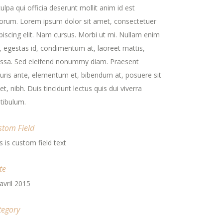
culpa qui officia deserunt mollit anim id est
orum. Lorem ipsum dolor sit amet, consectetuer
piscing elit. Nam cursus. Morbi ut mi. Nullam enim
, egestas id, condimentum at, laoreet mattis,
ssa. Sed eleifend nonummy diam. Praesent
ris ante, elementum et, bibendum at, posuere sit
t, nibh. Duis tincidunt lectus quis dui viverra
tibulum.
stom Field
s is custom field text
te
avril 2015
tegory