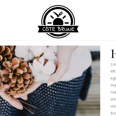
Lor
eli
ege
ma
mau
ame
ves
Exc