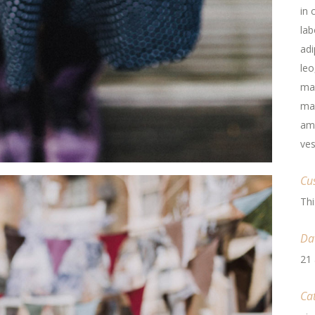
in 
lab
adi
leo
ma
mau
ame
ves
Cu
Thi
Da
21 
Ca